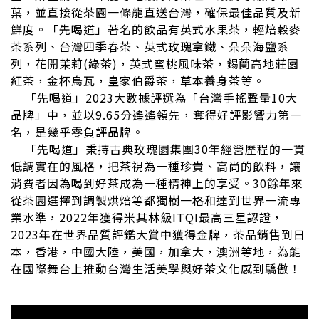
葉，並直接從茶園一條龍直送台灣，確保最佳品質及新
鮮度。「先喝道」著名的飲品有英式水果茶，輕焙穀麥
茶系列、台灣四季春茶、英式玫瑰拿鐵、朵朵海鹽系
列，花開茉莉(綠茶)，英式蜜桃風味茶，錫蘭高地莊園
紅茶，金杯烏瓦，皇家伯爵茶，草本養身茶等。
「先喝道」2023大數據評選為「台灣手搖聲量10大
品牌」中，並以9.65分遙遙領先，奪得好評影響力第一
名，是幾乎零負評品牌。
「先喝道」秉持古典玫瑰園集團30年經營歷程的一貫
低調實在的風格，把茶視為一種珍貴、高尚的飲料，讓
消費者因為喝到好茶成為一種精神上的享受。30餘年來
從茶園選擇到調製烘焙等都獨樹一格和達到世界一流專
業水準，2022年獲得米其林級ITQI最高三星認證，
2023年在世界品質評鑑大賞中獲得金牌，茶品銷售到日
本，香港，中國大陸，美國，加拿大，澳洲等地，為能
在國際舞台上推動台灣生活美學與好茶文化感到驕傲！
prev
n