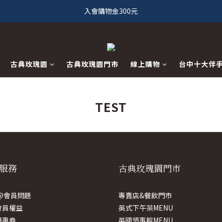
入會購物金300元
古典玫瑰園
古典玫瑰園門市
線上購物
台中十大伴
TEST
服務
古典玫瑰園門市
E@會員問題
專賣店&餐飲門市
會員權益
英式下午茶MENU
優惠券
英國領事館MENU