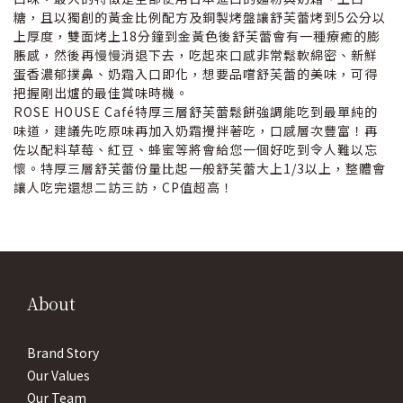
糖，且以獨創的黃金比例配方及銅製烤盤讓舒芙蕾烤到5公分以
上厚度，雙面烤上18分鐘到金黃色後舒芙蕾會有一種療癒的膨
脹感，然後再慢慢消退下去，吃起來口感非常鬆軟綿密、新鮮
蛋香濃郁撲鼻、奶霜入口即化，想要品嚐舒芙蕾的美味，可得
把握剛出爐的最佳賞味時機。
ROSE HOUSE Café特厚三層舒芙蕾鬆餅強調能吃到最單純的
味道，建議先吃原味再加入奶霜攪拌著吃，口感層次豐富！再
佐以配料草莓、紅豆、蜂蜜等將會給您一個好吃到令人難以忘
懷。特厚三層舒芙蕾份量比起一般舒芙蕾大上1/3以上，整體會
讓人吃完還想二訪三訪，CP值超高！
About
Brand Story
Our Values
Our Team