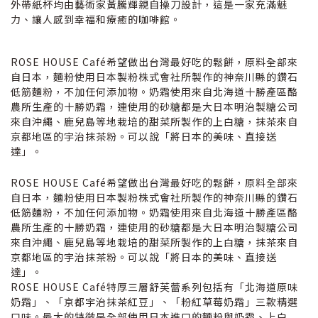
外帶紙杯均由藝術家黃騰輝親自操刀設計，這是一家充滿魅
力、讓人感到幸福和療癒的咖啡館。
ROSE HOUSE Café希望做出台灣最好吃的鬆餅，原料全部來
自日本，麵粉使用日本製粉株式會社所製作的神奈川縣的鑽石
低筋麵粉，不加任何添加物。奶霜使用來自北海道十勝產區酪
農所生產的十勝奶霜，連使用的砂糖都是大日本明治製糖公司
來自沖繩、鹿兒島等地栽培的甜菜所製作的上白糖，抹茶來自
京都地區的宇治抹茶粉。可以說「將日本的美味、直接送
達」。
prev
next
ROSE HOUSE Café希望做出台灣最好吃的鬆餅，原料全部來
自日本，麵粉使用日本製粉株式會社所製作的神奈川縣的鑽石
低筋麵粉，不加任何添加物。奶霜使用來自北海道十勝產區酪
農所生產的十勝奶霜，連使用的砂糖都是大日本明治製糖公司
來自沖繩、鹿兒島等地栽培的甜菜所製作的上白糖，抹茶來自
京都地區的宇治抹茶粉。可以說「將日本的美味、直接送
達」。
ROSE HOUSE Café特厚三層舒芙蕾系列包括有「北海道原味
奶霜」、「京都宇治抹茶紅豆」、「粉紅草莓奶霜」三款精選
口味。最大的特徵是全部使用日本進口的麵粉與奶霜、上白