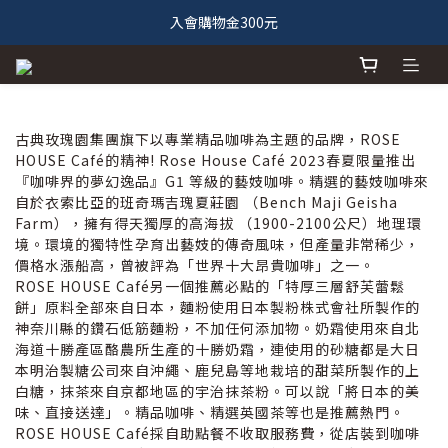
入會購物金300元
古典玫瑰園集團旗下以專業精品咖啡為主題的品牌，ROSE
HOUSE Café的精神! Rose House Café 2023春夏限量推出
『咖啡界的夢幻逸品』G1 等級的藝妓咖啡。精選的藝妓咖啡來
自於衣索比亞的班奇瑪吉瑰夏莊園 （Bench Maji Geisha
Farm），擁有得天獨厚的高海拔 （1900-2100公尺）地理環
境。環境的獨特性孕育出藝妓的傳奇風味，但產量非常稀少，
價格水漲船高，曾被評為「世界十大昂貴咖啡」之一。
ROSE HOUSE Café另一個推薦必點的「特厚三層舒芙蕾鬆
餅」原料全部來自日本，麵粉使用日本製粉株式會社所製作的
神奈川縣的鑽石低筋麵粉，不加任何添加物。奶霜使用來自北
海道十勝產區酪農所生產的十勝奶霜，連使用的砂糖都是大日
本明治製糖公司來自沖繩、鹿兒島等地栽培的甜菜所製作的上
白糖，抹茶來自京都地區的宇治抹茶粉。可以說「將日本的美
味、直接送達」。精品咖啡、精選英國茶等也是推薦熱門。
ROSE HOUSE Café採自助點餐不收取服務費，從店裝到咖啡