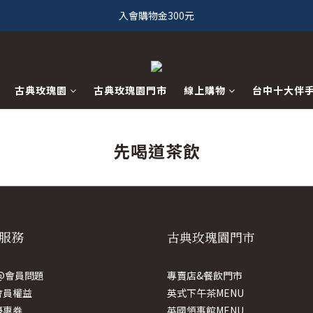
入會購物金300元
古典玫瑰園
古典玫瑰園門市
線上購物
台中十大伴
先喝道茶飲
服務
古典玫瑰園門市
E@會員問題
專賣店&餐飲門市
會員權益
英式下午茶MENU
優惠券
英國領事館MENU