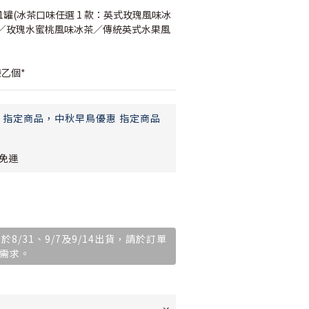
1罐(冰茶口味任選 1 款：英式玫瑰風味冰
／玫瑰水蜜桃風味冰茶／傳統英式水果風
乙個*
指定商品，中秋早鳥優惠 指定商品
享免運
於8/31、9/7及9/14出貨，請於訂單
需求。