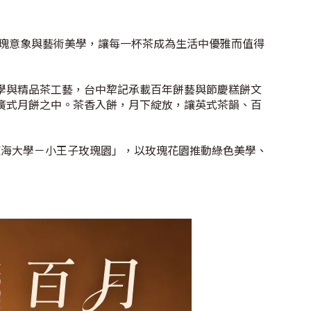
玫瑰意象與藝術美學，讓每一杯茶成為生活中優雅而值得
學與精品茶工藝，台中犂記承載百年餅藝與節慶糕餅文
廣式月餅之中。茶香入餅，月下綻放，讓英式茶韻、百
「東海大學－小王子玫瑰園」，以玫瑰花園推動綠色美學、