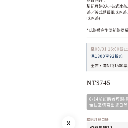
商品內容：
犂記月餅3入+英式冰茶
茶／英式藍莓風味冰茶
味冰茶)
*此款禮盒附贈新款提袋
至
08/31 16:00
截止
滿1300享92折起
全店，滿NT$1500
NT$745
8/14前訂購者可選擇
備註區填寫出貨日等
犂記月餅口味