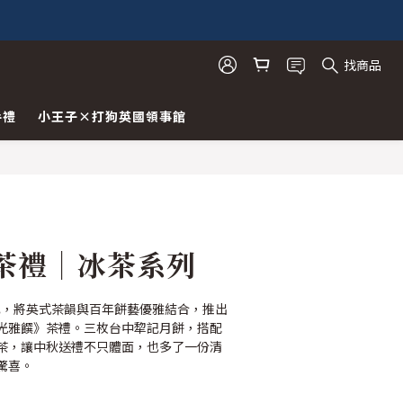
找商品
手禮
小王子×打狗英國領事館
茶禮｜冰茶系列
犂記，將英式茶韻與百年餅藝優雅結合，推出
光雅饌》茶禮。三枚台中犂記月餅，搭配
茶，讓中秋送禮不只體面，也多了一份清
驚喜。