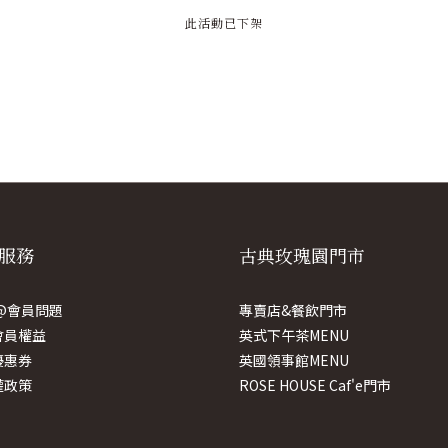
此活動已下架
服務
古典玫瑰園門市
E@會員問題
專賣店&餐飲門市
會員權益
英式下午茶MENU
優惠券
英國領事館MENU
權政策
ROSE HOUSE Caf'e門市